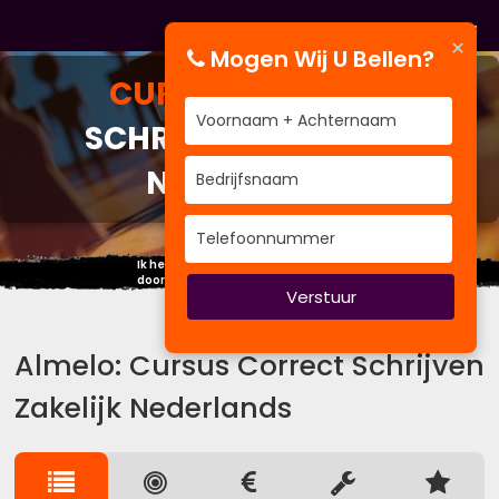
×
Mogen Wij U Bellen?
CURSUS
CORRECT
SCHRIJVEN ZAKELIJK
NEDERLANDS
Ik heb in mijn leven meer geleerd
door te luisteren dan door te spreken.
Verstuur
Almelo: Cursus Correct Schrijven
Zakelijk Nederlands