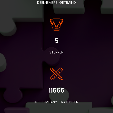
DEELNEMERS GETRAIND
5
STERREN
11565
IN-COMPANY TRAININGEN