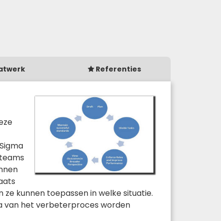
atwerk
Referenties
deze
x Sigma
r teams
unnen
aats
ze kunnen toepassen in welke situatie.
ca van het verbeterproces worden