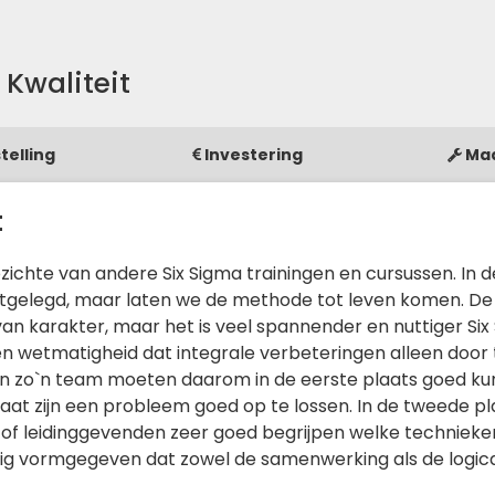
 Kwaliteit
telling
Investering
Ma
t
pzichte van andere Six Sigma trainingen en cursussen. In 
uitgelegd, maar laten we de methode tot leven komen. De
 van karakter, maar het is veel spannender en nuttiger Si
en wetmatigheid dat integrale verbeteringen alleen doo
an zo`n team moeten daarom in de eerste plaats goed k
at zijn een probleem goed op te lossen. In de tweede pl
leidinggevenden zeer goed begrijpen welke technieken 
nig vormgegeven dat zowel de samenwerking als de logi