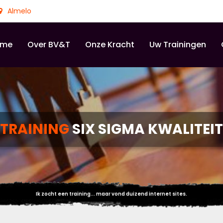
Almelo
ome
Over BV&T
Onze Kracht
Uw Trainingen
TRAINING
SIX SIGMA KWALITEIT
Ik zocht een training... maar vond duizend internet sites.