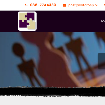
088-7744333
post@bvtgroep.nl
H