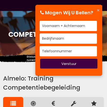
×
Mogen Wij U Bellen?
TRAINING
COMPETENTIEBEGELEIDING
Discussiëren is kennis uitwisselen,
ruziemaken is onwetendheid uitwisselen.
Verstuur
Almelo: Training
Competentiebegeleiding