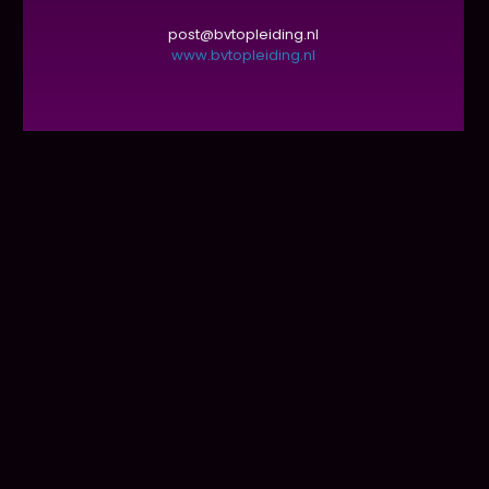
post@bvtopleiding.nl
www.bvtopleiding.nl