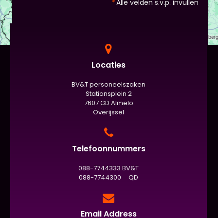
*
Alle velden s.v.p. invullen
Locaties
BV&T personeelszaken
Stationsplein 2
7607 GD Almelo
Overijssel
Telefoonnummers
088-7744333 BV&T
088-7744300 QD
Email Address