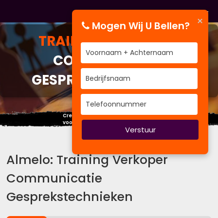
×
Mogen Wij U Bellen?
TRAINING
VERKOPER
COMMUNICATIE
GESPREKSTECHNIEKEN
Creëer nu je eigen toekomst,
voordat een ander het voor je doet.
Verstuur
Almelo: Training Verkoper
Communicatie
Gesprekstechnieken